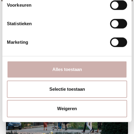
Laat je inspireren op 26 oktober!
Voorkeuren
Op 6 juli 2026 zijn jullie van harte welkom om de
trouwmogelijkheden van Kasteel Dussen te ontdekken. Tijdens
Statistieken
de inspiratieavond ontdek je alles wat wij en onze partners voor
Evenementen | 16 oktober 2025
jullie kunnen betekenen!
Organiseer jouw kerstborrel of
Meld je aan!
Marketing
nieuwjaarsreceptie bij Kasteel Dussen!
POWERED BY
Alles toestaan
Selectie toestaan
Weigeren