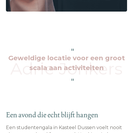
Geweldige locatie voor een groot
Adrie Jonkers
scala aan activiteiten
Een avond die echt blijft hangen
Een studentengala in Kasteel Dussen voelt nooit