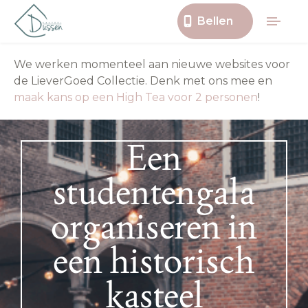
Bellen
We werken momenteel aan nieuwe websites voor
de LieverGoed Collectie. Denk met ons mee en
maak kans op een High Tea voor 2 personen
!
Een
studentengala
organiseren in
een historisch
kasteel