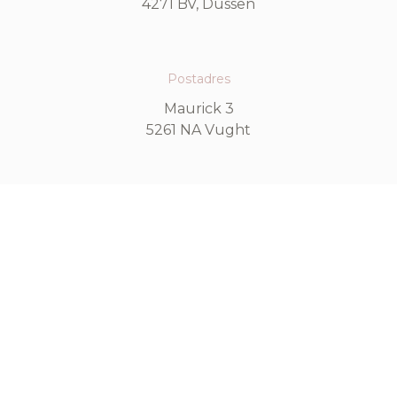
4271 BV, Dussen
Postadres
Maurick 3
5261 NA Vught
Contact
onzedag@kasteeldussen.nl
kvk: 78644151