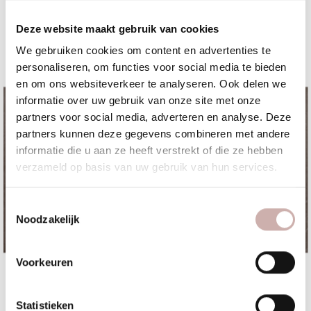
worden en welke details zorgen voor een
Deze website maakt gebruik van cookies
ontspannen en feestelijke avond.
We gebruiken cookies om content en advertenties te
personaliseren, om functies voor social media te bieden
en om ons websiteverkeer te analyseren. Ook delen we
informatie over uw gebruik van onze site met onze
partners voor social media, adverteren en analyse. Deze
partners kunnen deze gegevens combineren met andere
Het kasteel was leuk, maar de
informatie die u aan ze heeft verstrekt of die ze hebben
Huub de Groot
sfeer en het enthousiasme van de
verzameld op basis van uw gebruik van hun services.
organisatie was fantastisch!
Toestemmingsselectie
Noodzakelijk
Laat je inspireren op 26 oktober!
Voorkeuren
Op 6 juli 2026 zijn jullie van harte welkom om de
Arrangementen met ruimte voor jullie
trouwmogelijkheden van Kasteel Dussen te ontdekken. Tijdens
Statistieken