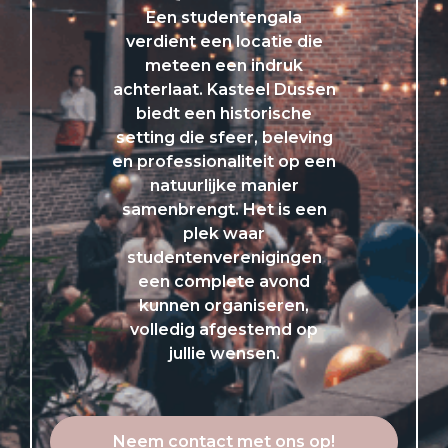
Een studentengala
verdient een locatie die
meteen een indruk
achterlaat. Kasteel Dussen
biedt een historische
setting die sfeer, beleving
en professionaliteit op een
natuurlijke manier
samenbrengt. Het is een
plek waar
studentenverenigingen
een complete avond
kunnen organiseren,
volledig afgestemd op
jullie wensen.
Neem contact met ons op!