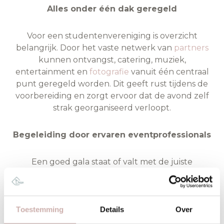
Alles onder één dak geregeld
Voor een studentenvereniging is overzicht
belangrijk. Door het vaste netwerk van
partners
kunnen ontvangst, catering, muziek,
entertainment en
fotografie
vanuit één centraal
punt geregeld worden. Dit geeft rust tijdens de
voorbereiding en zorgt ervoor dat de avond zelf
strak georganiseerd verloopt.
Begeleiding door ervaren eventprofessionals
Een goed gala staat of valt met de juiste
organisatie. Het team van Kasteel Dussen
begeleidt jaarlijks diverse gala’s en lustrumfeesten.
Eventplanner
Lotte Muskens
speelt daarin een
Toestemming
Details
Over
belangrijke rol. Met haar ervaring weet zij precies
hoe een galaprogramma opgebouwd moet