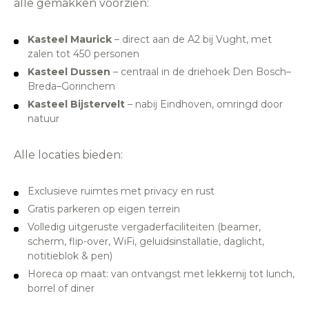
alle gemakken voorzien:
Kasteel Maurick
– direct aan de A2 bij Vught, met
zalen tot 450 personen
Kasteel Dussen
– centraal in de driehoek Den Bosch–
Breda–Gorinchem
Kasteel Bijstervelt
– nabij Eindhoven, omringd door
natuur
Alle locaties bieden:
Exclusieve ruimtes met privacy en rust
Gratis parkeren op eigen terrein
Volledig uitgeruste vergaderfaciliteiten (beamer,
scherm, flip-over, WiFi, geluidsinstallatie, daglicht,
notitieblok & pen)
Horeca op maat: van ontvangst met lekkernij tot lunch,
borrel of diner