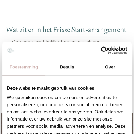
Wat zit er in het Frisse Start-arrangement
Ontvangst met koffie/thee en iets lekkers
Fris en fruit op tafel
Lunch of diner op locatie
Inspiratie-break: een korte wandeling met warme drank
Toestemming
Details
Over
of snack
Optioneel: borrelarrangement, break-out ruimte,
workshop of inspiratiespreker
Deze website maakt gebruik van cookies
We gebruiken cookies om content en advertenties te
Boek nu voor Q1 2026
personaliseren, om functies voor social media te bieden
en om ons websiteverkeer te analyseren. Ook delen we
Deze actie is geldig voor zakelijke bijeenkomsten
informatie over uw gebruik van onze site met onze
in
januari, februari en maart 2026
. Deze korting
partners voor social media, adverteren en analyse. Deze
geldt niet voor lopende opties of bevestigde
partners kunnen deze gegevens combineren met andere