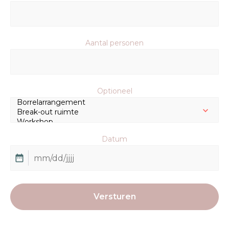
Aantal personen
Optioneel
Datum
M
sl
D
sl
JJ