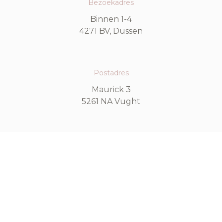
Bezoekadres
Binnen 1-4
4271 BV, Dussen
Postadres
Maurick 3
5261 NA Vught
Contact
onzedag@kasteeldussen.nl
kvk: 78644151