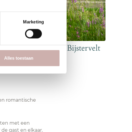
Marketing
Vacatures bij Kasteel Bijstervelt
Alles toestaan
een romantische
sten met een
 de gast en elkaar.