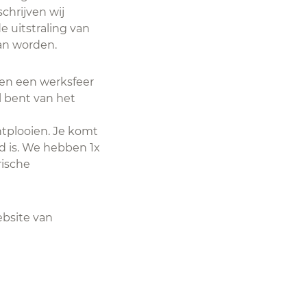
chrijven wij
e uitstraling van
van worden.
 en een werksfeer
l bent van het
tplooien. Je komt
rd is. We hebben 1x
rische
ebsite van