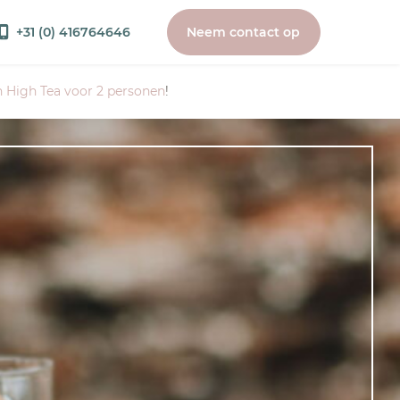
+31 (0) 416764646
Neem contact op
 High Tea voor 2 personen
!