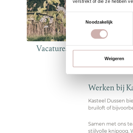
verstrekt of die ze hebben v
Toestemmingsselectie
Noodzakelijk
Vacatures bij Kasteel Dussen
Weigeren
Werken bij K
Kasteel Dussen bie
bruiloft of bijvoor
Samen met ons tea
stijlvolle knipoog.