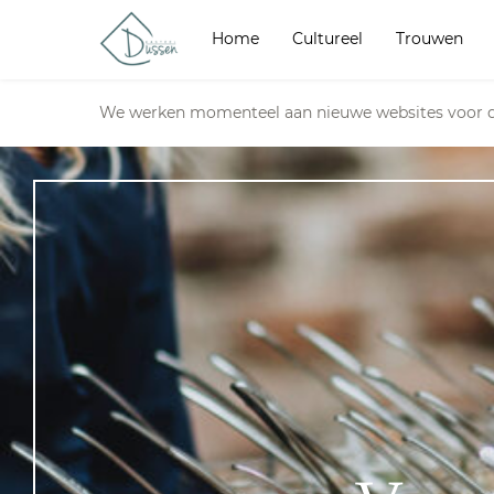
Home
Cultureel
Trouwen
We werken momenteel aan nieuwe websites voor d