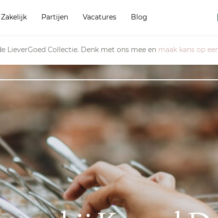
Zakelijk
Partijen
Vacatures
Blog
e LieverGoed Collectie. Denk met ons mee en
maak kans op een