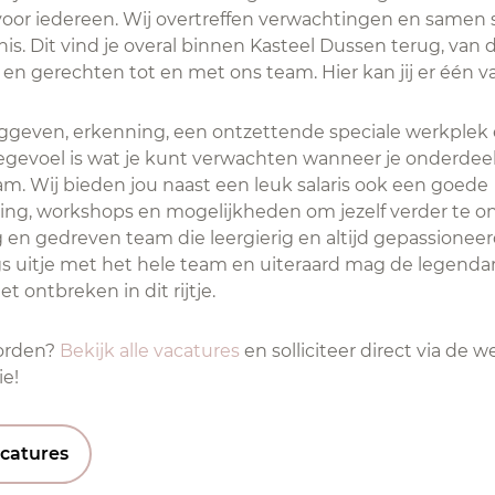
voor iedereen. Wij overtreffen verwachtingen en samen s
s. Dit vind je overal binnen Kasteel Dussen terug, van d
 en gerechten tot en met ons team. Hier kan jij er één 
ggeven, erkenning, een ontzettende speciale werkplek
iegevoel is wat je kunt verwachten wanneer je onderdee
m. Wij bieden jou naast een leuk salaris ook een goede
ing, workshops en mogelijkheden om jezelf verder te on
g en gedreven team die leergierig en altijd gepassionee
gs uitje met het hele team en uiteraard mag de legenda
t ontbreken in dit rijtje.
orden?
Bekijk alle vacatures
en solliciteer direct via de w
ie!
acatures