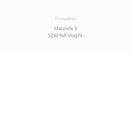
Postadres
Maurick 3
5261 NA Vught
Contact
onzedag@kasteeldussen.nl
kvk: 78644151